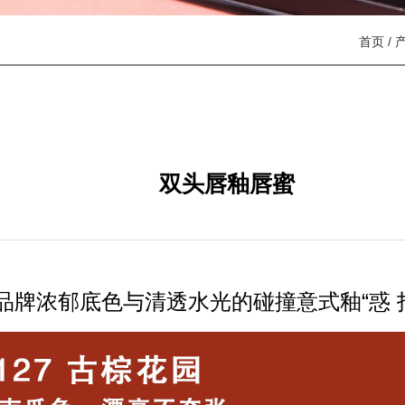
首页
/
双头唇釉唇蜜
品牌浓郁底色与清透水光的碰撞意式釉“惑 