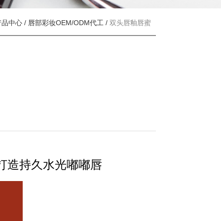
产品中心
/
唇部彩妆OEM/ODM代工
/
双头唇釉唇蜜
打造持久水光嘟嘟唇