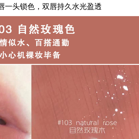
唇一头锁色，双唇持久水光盈透