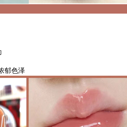
勒
浓郁色泽