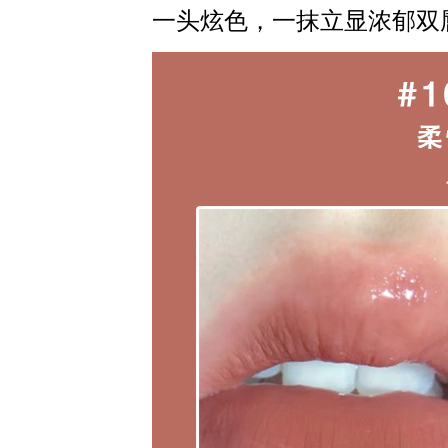
一头炫色，一抹立显浓郁双