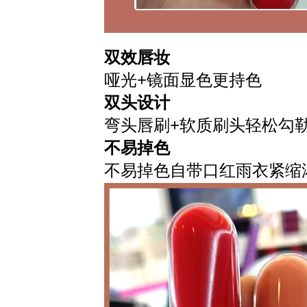
双效唇妆
哑光+镜面显色更持色
双头设计
弯头唇刷+软质刷头轻松勾
不易掉色
不易掉色自带口红雨衣紧缩