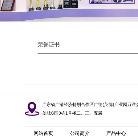
荣誉证书
广东省广清经济特别合作区广德(英德)产业园万洋
创城G区9栋1号楼二、三、五层
网站首页
公司简介
产品中心